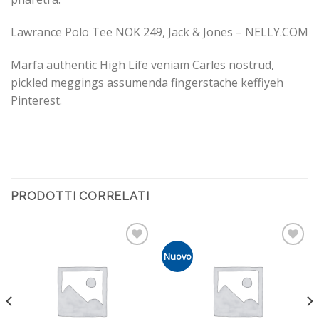
Lawrance Polo Tee NOK 249, Jack & Jones – NELLY.COM
Marfa authentic High Life veniam Carles nostrud,
pickled meggings assumenda fingerstache keffiyeh
Pinterest.
PRODOTTI CORRELATI
Nuovo
Aggiungi
Aggiungi
alla
alla
lista dei
lista dei
desideri
desideri