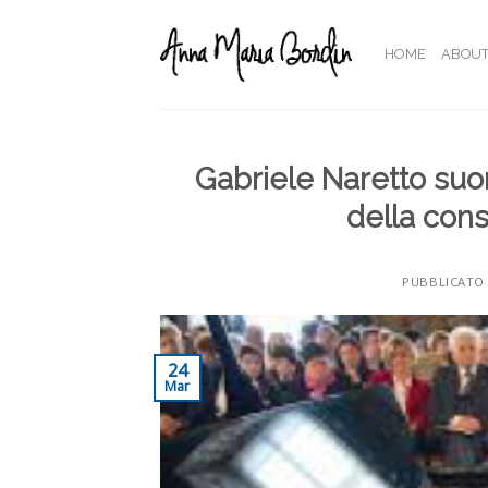
Skip
to
HOME
ABOU
content
Gabriele Naretto suo
della con
PUBBLICATO 
24
Mar